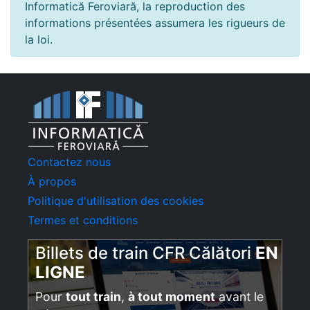
Informatică Feroviară, la reproduction des
informations présentées assumera les rigueurs de
la loi.
Contactez nous
À propos
Politique d'utilisation des cookies
Termes et conditions
Billets de train CFR Călători
EN
LIGNE
Pour
tout train
,
à tout moment
avant le