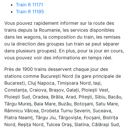
Train R 11171
Train R 11195
Vous pouvez rapidement informer sur la route des
trains depuis la Roumanie, les services disponibles
dans les wagons, la composition du train, les remises
ou la direction des groupes (un train se peut séparer
dans plusieurs groupes). En plus, pour la jour en cours,
vous pouvez voir des informations en temps réel.
Près de 1900 trains desservent chaque jour des
stations comme București Nord (la gare principale de
Bucarest), Cluj Napoca, Timișoara Nord, Iași,
Constanța, Craiova, Brașov, Galați, Ploiești Vest,
Ploiești Sud, Oradea, Brăila, Arad, Pitești, Sibiu, Bacău,
Târgu Mureș, Baia Mare, Buzău, Botoșani, Satu Mare,
Râmnicu Vâlcea, Drobeta Turnu Severin, Suceava,
Piatra Neamț, Târgu Jiu, Târgoviște, Focșani, Bistrița
Nord, Reșița Nord, Tulcea Oraș, Slatina, Călărași Sud,