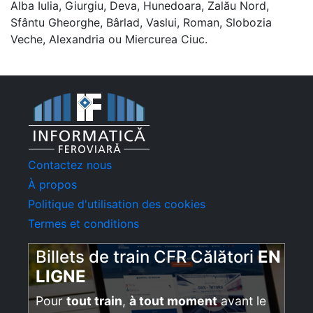
Alba Iulia, Giurgiu, Deva, Hunedoara, Zalău Nord,
Sfântu Gheorghe, Bârlad, Vaslui, Roman, Slobozia
Veche, Alexandria ou Miercurea Ciuc.
Contactez nous
À propos
Politique d'utilisation des cookies
Termes et conditions
Billets de train CFR Călători
EN
LIGNE
Pour
tout train
,
à tout moment
avant le