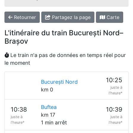
Retourner
Partagez la page
Carte
L'itinéraire du train București Nord–
Brașov
Le train n'a pas de données en temps réel pour
le moment
10:25
București Nord
juste à
km 0
l'heure*
Buftea
10:38
10:39
km 17
juste à
juste à
1 min arrêt
l'heure*
l'heure*