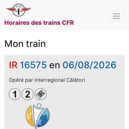
Horaires des trains CFR
Mon train
IR
16575
en
06/08/2026
Opéré par Interregional Călători
Clasa 1
Clasa a 2-a
Loc rezervat (biletul se emite obligato