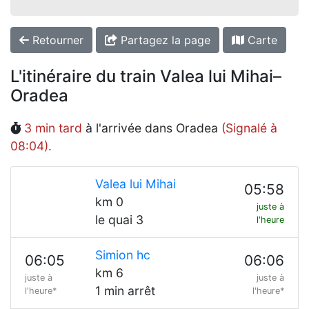
Retourner
Partagez la page
Carte
L'itinéraire du train Valea lui Mihai–
Oradea
3 min tard
à l'arrivée dans Oradea
(Signalé à
08:04).
Valea lui Mihai
05:58
km 0
juste à
le quai 3
l'heure
Simion hc
06:05
06:06
km 6
juste à
juste à
1 min arrêt
l'heure*
l'heure*