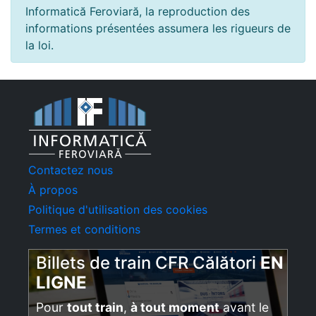
Informatică Feroviară, la reproduction des
informations présentées assumera les rigueurs de
la loi.
Contactez nous
À propos
Politique d'utilisation des cookies
Termes et conditions
Billets de train CFR Călători
EN
LIGNE
Pour
tout train
,
à tout moment
avant le