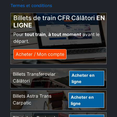
Termes et conditions
Billets de train CFR Călători
EN
LIGNE
Pour
tout train
,
à tout moment
avant le
départ.
Acheter / Mon compte
Billets Transferoviar
Acheter en
Călători
ligne
Billets Astra Trans
Acheter en
Carpatic
ligne