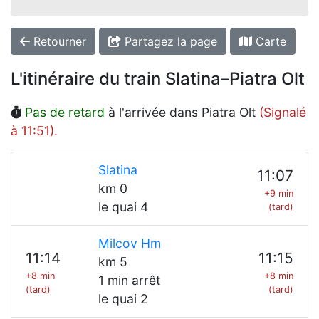
Retourner
Partagez la page
Carte
L'itinéraire du train Slatina–Piatra Olt
Pas de retard
à l'arrivée dans Piatra Olt
(Signalé
à 11:51).
Slatina
11:07
km 0
+9 min
le quai 4
(tard)
Milcov Hm
11:14
11:15
km 5
+8 min
+8 min
1 min arrêt
(tard)
(tard)
le quai 2