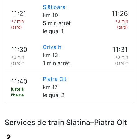
Slătioara
11:21
11:26
km 10
+7 min
+3 min
5 min arrêt
(tard)
(tard)
le quai 1
Criva h
11:30
11:31
km 13
+3 min
+3 min
1 min arrêt
(tard)*
(tard)*
Piatra Olt
11:40
km 17
juste à
le quai 2
l'heure
Services de train Slatina–Piatra Olt