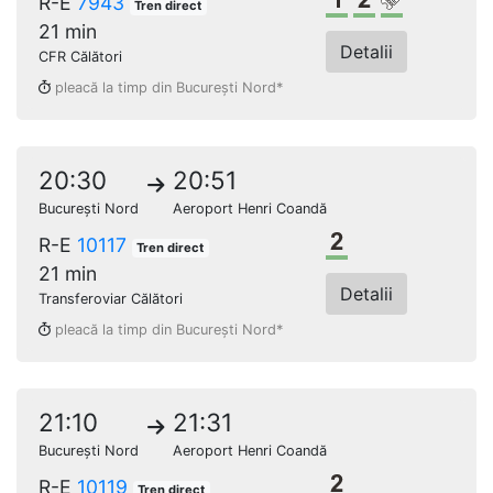
R-E
7943
Tren direct
21 min
Detalii
CFR Călători
pleacă la timp din București Nord*
20:30
20:51
București Nord
Aeroport Henri Coandă
Clasa a 2-a
R-E
10117
Tren direct
21 min
Detalii
Transferoviar Călători
pleacă la timp din București Nord*
21:10
21:31
București Nord
Aeroport Henri Coandă
Clasa a 2-a
R-E
10119
Tren direct