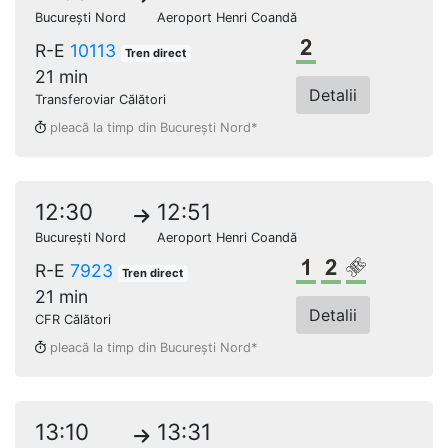
București Nord
Aeroport Henri Coandă
Clasa a 2-a
R-E
10113
Tren direct
21 min
Detalii
Transferoviar Călători
pleacă la timp din București Nord*
12:30
12:51
București Nord
Aeroport Henri Coandă
Clasa 1
Clasa a 2-a
Loc rezerv
R-E
7923
Tren direct
21 min
Detalii
CFR Călători
pleacă la timp din București Nord*
13:10
13:31