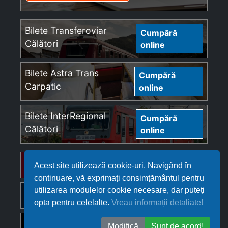
Bilete Transferoviar
Cumpără
Călători
online
Bilete Astra Trans
Cumpără
Carpatic
online
Bilete InterRegional
Cumpără
Călători
online
Bilete Regio Călători
Cumpără online
Acest site utilizează cookie-uri. Navigând în
continuare, vă exprimați consimțământul pentru
utilizarea modulelor cookie necesare, dar puteți
Bilete Softrans
Cumpără online
opta pentru celelalte.
Vreau informații detaliate!
Bilete Ferotrafic TFI
Cumpără online
Modifică
Sunt de acord!