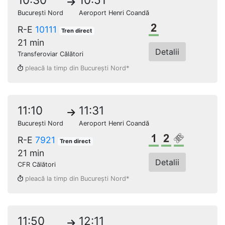
București Nord
Aeroport Henri Coandă
Clasa a 2-a
R-E
10111
Tren direct
21 min
Detalii
Transferoviar Călători
pleacă la timp din București Nord*
11:10
11:31
București Nord
Aeroport Henri Coandă
Clasa 1
Clasa a 2-a
Loc rezerv
R-E
7921
Tren direct
21 min
Detalii
CFR Călători
pleacă la timp din București Nord*
11:50
12:11