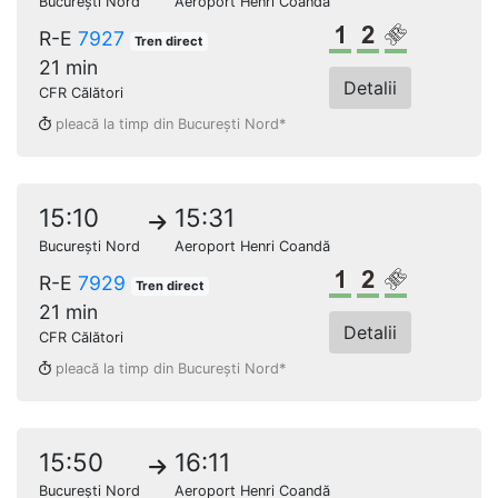
București Nord
Aeroport Henri Coandă
Clasa 1
Clasa a 2-a
Loc rezerv
R-E
7927
Tren direct
21 min
Detalii
CFR Călători
pleacă la timp din București Nord*
15:10
15:31
București Nord
Aeroport Henri Coandă
Clasa 1
Clasa a 2-a
Loc rezerv
R-E
7929
Tren direct
21 min
Detalii
CFR Călători
pleacă la timp din București Nord*
15:50
16:11
București Nord
Aeroport Henri Coandă