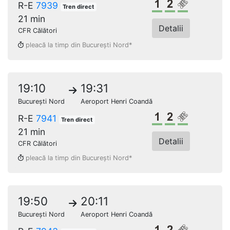
Clasa 1
Clasa a 2-a
Loc rezerv
R-E
7939
Tren direct
21 min
Detalii
CFR Călători
pleacă la timp din București Nord*
19:10
19:31
București Nord
Aeroport Henri Coandă
Clasa 1
Clasa a 2-a
Loc rezerv
R-E
7941
Tren direct
21 min
Detalii
CFR Călători
pleacă la timp din București Nord*
19:50
20:11
București Nord
Aeroport Henri Coandă
Clasa 1
Clasa a 2-a
Loc rezerv