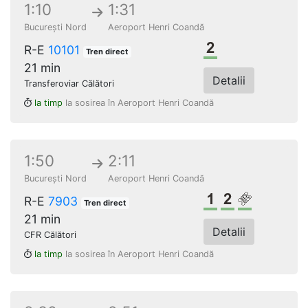
1:10
1:31
București Nord
Aeroport Henri Coandă
Clasa a 2-a
R-E
10101
Tren direct
21 min
Detalii
Transferoviar Călători
la timp
la sosirea în Aeroport Henri Coandă
1:50
2:11
București Nord
Aeroport Henri Coandă
Clasa 1
Clasa a 2-a
Loc rezerv
R-E
7903
Tren direct
21 min
Detalii
CFR Călători
la timp
la sosirea în Aeroport Henri Coandă