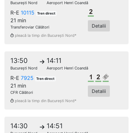
București Nord
Aeroport Henri Coandă
Clasa a 2-a
R-E
10115
Tren direct
21 min
Detalii
Transferoviar Călători
pleacă la timp din București Nord*
13:50
14:11
București Nord
Aeroport Henri Coandă
Clasa 1
Clasa a 2-a
Loc rezerv
R-E
7925
Tren direct
21 min
Detalii
CFR Călători
pleacă la timp din București Nord*
14:30
14:51