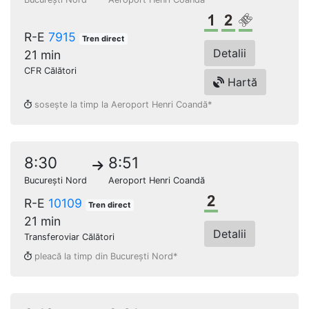
Clasa 1
Clasa a 2-a
Loc rezerv
R-E
7915
Tren direct
Detalii
21 min
CFR Călători
Hartă
sosește la timp la Aeroport Henri Coandă*
8:30
8:51
București Nord
Aeroport Henri Coandă
Clasa a 2-a
R-E
10109
Tren direct
21 min
Detalii
Transferoviar Călători
pleacă la timp din București Nord*