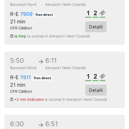
București Nord
Aeroport Henri Coandă
Clasa 1
Clasa a 2-a
Loc rezerv
R-E
7909
Tren direct
21 min
Detalii
CFR Călători
la timp
la sosirea în Aeroport Henri Coandă
5:50
6:11
București Nord
Aeroport Henri Coandă
Clasa 1
Clasa a 2-a
Loc rezerv
R-E
7911
Tren direct
21 min
Detalii
CFR Călători
+2 min întârziere
la sosirea în Aeroport Henri Coandă
6:30
6:51