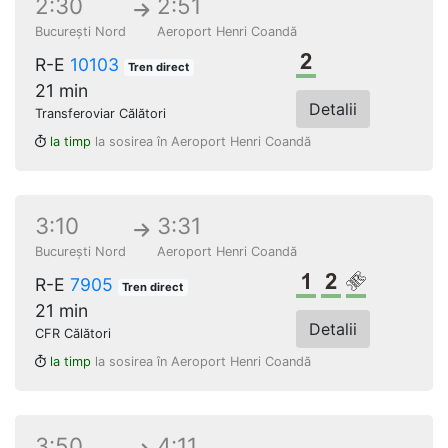
2:30
2:51
București Nord
Aeroport Henri Coandă
Clasa a 2-a
R-E
10103
Tren direct
21 min
Detalii
Transferoviar Călători
la timp
la sosirea în Aeroport Henri Coandă
3:10
3:31
București Nord
Aeroport Henri Coandă
Clasa 1
Clasa a 2-a
Loc rezerv
R-E
7905
Tren direct
21 min
Detalii
CFR Călători
la timp
la sosirea în Aeroport Henri Coandă
3:50
4:11