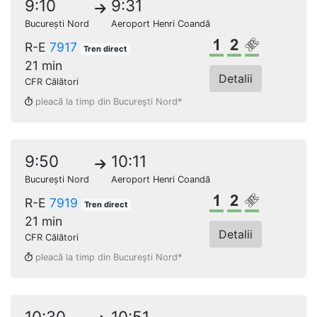
9:10
9:31
București Nord
Aeroport Henri Coandă
Clasa 1
Clasa a 2-a
Loc rezerv
R-E
7917
Tren direct
21 min
Detalii
CFR Călători
pleacă la timp din București Nord*
9:50
10:11
București Nord
Aeroport Henri Coandă
Clasa 1
Clasa a 2-a
Loc rezerv
R-E
7919
Tren direct
21 min
Detalii
CFR Călători
pleacă la timp din București Nord*
10:30
10:51