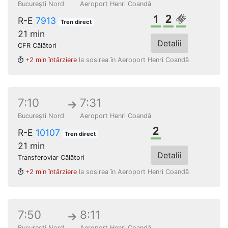
București Nord
Aeroport Henri Coandă
Clasa 1
Clasa a 2-a
Loc rezerv
R-E
7913
Tren direct
21 min
Detalii
CFR Călători
+2 min întârziere
la sosirea în Aeroport Henri Coandă
7:10
7:31
București Nord
Aeroport Henri Coandă
Clasa a 2-a
R-E
10107
Tren direct
21 min
Detalii
Transferoviar Călători
+2 min întârziere
la sosirea în Aeroport Henri Coandă
7:50
8:11
București Nord
Aeroport Henri Coandă