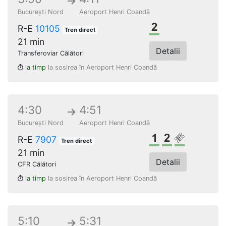
București Nord
Aeroport Henri Coandă
Clasa a 2-a
R-E
10105
Tren direct
21 min
Detalii
Transferoviar Călători
la timp
la sosirea în Aeroport Henri Coandă
4:30
4:51
București Nord
Aeroport Henri Coandă
Clasa 1
Clasa a 2-a
Loc rezerv
R-E
7907
Tren direct
21 min
Detalii
CFR Călători
la timp
la sosirea în Aeroport Henri Coandă
5:10
5:31