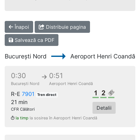
Înapoi
Distribuie pagina
Salvează ca PDF
București Nord
Aeroport Henri Coandă
0:30
0:51
București Nord
Aeroport Henri Coandă
Clasa 1
Clasa a 2-a
Loc rezerv
R-E
7901
Tren direct
21 min
Detalii
CFR Călători
la timp
la sosirea în Aeroport Henri Coandă