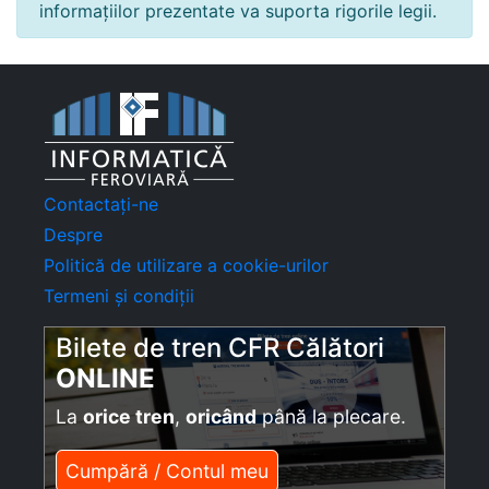
informațiilor prezentate va suporta rigorile legii.
Contactați-ne
Despre
Politică de utilizare a cookie-urilor
Termeni și condiții
Bilete de tren CFR Călători
ONLINE
La
orice tren
,
oricând
până la plecare.
Cumpără / Contul meu