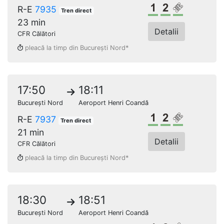
Clasa 1
Clasa a 2-a
Loc rezerv
R-E
7935
Tren direct
23 min
Detalii
CFR Călători
pleacă la timp din București Nord*
17:50
18:11
București Nord
Aeroport Henri Coandă
Clasa 1
Clasa a 2-a
Loc rezerv
R-E
7937
Tren direct
21 min
Detalii
CFR Călători
pleacă la timp din București Nord*
18:30
18:51
București Nord
Aeroport Henri Coandă