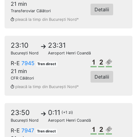
21 min
Detalii
Transferoviar Călători
pleacă la timp din București Nord*
23:10
23:31
București Nord
Aeroport Henri Coandă
Clasa 1
Clasa a 2-a
Loc rezerv
R-E
7945
Tren direct
21 min
Detalii
CFR Călători
pleacă la timp din București Nord*
23:50
0:11
(+1 zi)
București Nord
Aeroport Henri Coandă
Clasa 1
Clasa a 2-a
Loc rezerv
R-E
7947
Tren direct