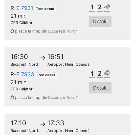
Clasa 1
Clasa a 2-a
Loc rezerv
R-E
7931
Tren direct
21 min
Detalii
CFR Călători
pleacă la timp din București Nord*
16:30
16:51
București Nord
Aeroport Henri Coandă
Clasa 1
Clasa a 2-a
Loc rezerv
R-E
7933
Tren direct
21 min
Detalii
CFR Călători
pleacă la timp din București Nord*
17:10
17:33
București Nord
Aeroport Henri Coandă