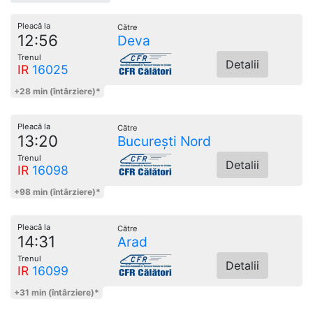
Pleacă la
Către
12:56
Deva
Trenul
Detalii
IR
16025
+28 min (întârziere)*
Pleacă la
Către
13:20
București Nord
Trenul
Detalii
IR
16098
+98 min (întârziere)*
Pleacă la
Către
14:31
Arad
Trenul
Detalii
IR
16099
+31 min (întârziere)*