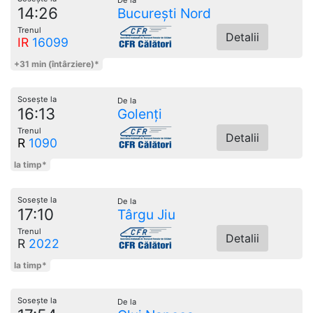
De la
14:26
București Nord
Trenul
Detalii
IR
16099
+31 min (întârziere)*
Sosește la
De la
16:13
Golenți
Trenul
Detalii
R
1090
la timp*
Sosește la
De la
17:10
Târgu Jiu
Trenul
Detalii
R
2022
la timp*
Sosește la
De la