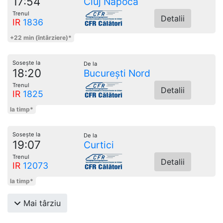
17:54
Cluj Napoca
Trenul
Detalii
IR
1836
+22 min (întârziere)*
Sosește la
De la
18:20
București Nord
Trenul
Detalii
IR
1825
la timp*
Sosește la
De la
19:07
Curtici
Trenul
Detalii
IR
12073
la timp*
Mai târziu