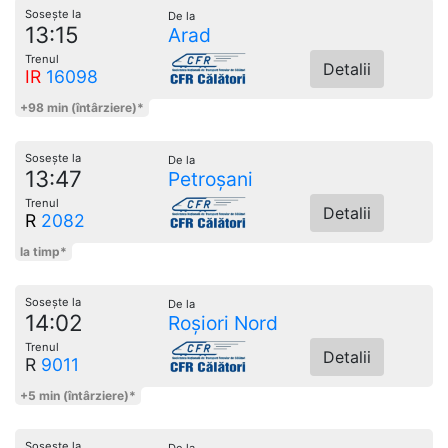
Sosește la
De la
13:15
Arad
Trenul
Detalii
IR
16098
+98 min (întârziere)*
Sosește la
De la
13:47
Petroșani
Trenul
Detalii
R
2082
la timp*
Sosește la
De la
14:02
Roșiori Nord
Trenul
Detalii
R
9011
+5 min (întârziere)*
Sosește la