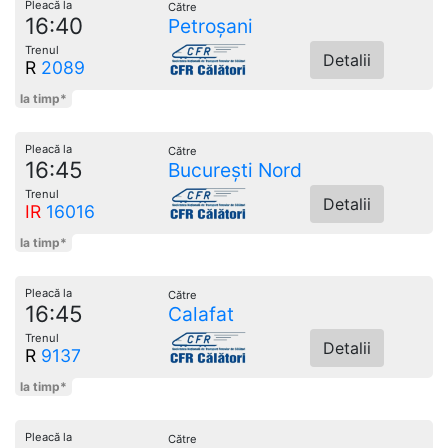
Pleacă la
Către
16:40
Petroșani
Trenul
Detalii
R
2089
la timp*
Pleacă la
Către
16:45
București Nord
Trenul
Detalii
IR
16016
la timp*
Pleacă la
Către
16:45
Calafat
Trenul
Detalii
R
9137
la timp*
Pleacă la
Către