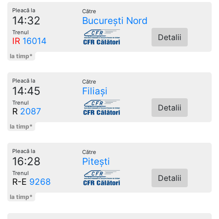
Pleacă la
Către
14:32
București Nord
Trenul
Detalii
IR
16014
la timp*
Pleacă la
Către
14:45
Filiași
Trenul
Detalii
R
2087
la timp*
Pleacă la
Către
16:28
Pitești
Trenul
Detalii
R-E
9268
la timp*