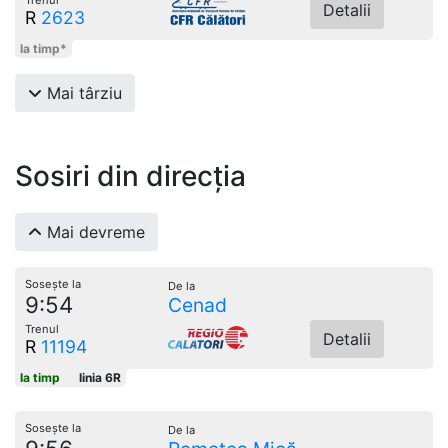
Detalii
R
2623
la timp*
Mai târziu
Sosiri din direcția
Mai devreme
Sosește la
De la
9:54
Cenad
Trenul
Detalii
R
11194
la timp
linia 6R
Sosește la
De la