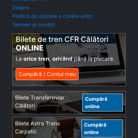
Despre
Politică de utilizare a cookie-urilor
Termeni și condiții
Bilete de tren CFR Călători
ONLINE
La
orice tren
,
oricând
până la plecare.
Cumpără / Contul meu
Bilete Transferoviar
Cumpără
Călători
online
Bilete Astra Trans
Cumpără
Carpatic
online