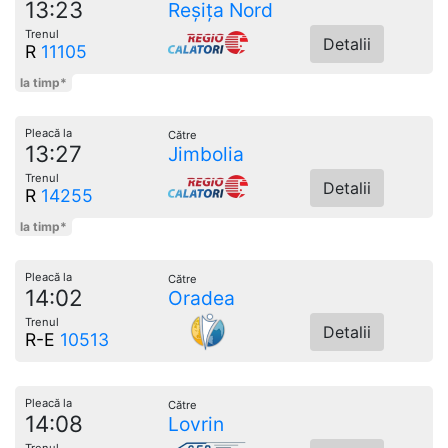
13:23
Reșița Nord
Trenul
Detalii
R
11105
la timp*
Pleacă la
Către
13:27
Jimbolia
Trenul
Detalii
R
14255
la timp*
Pleacă la
Către
14:02
Oradea
Trenul
Detalii
R-E
10513
Pleacă la
Către
14:08
Lovrin
Trenul