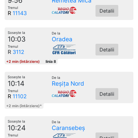
9:56
Remetea Mică
Trenul
Detalii
R
11143
Sosește la
De la
10:03
Oradea
Trenul
Detalii
R
3112
+2 min (întârziere)
linia 8
Sosește la
De la
10:14
Reșița Nord
Trenul
Detalii
R
11102
+2 min (întârziere)*
Sosește la
De la
10:24
Caransebeș
Trenul