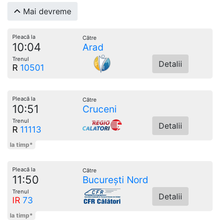
Mai devreme
Pleacă la
Către
10:04
Arad
Trenul
Detalii
R
10501
Pleacă la
Către
10:51
Cruceni
Trenul
Detalii
R
11113
la timp*
Pleacă la
Către
11:50
București Nord
Trenul
Detalii
IR
73
la timp*