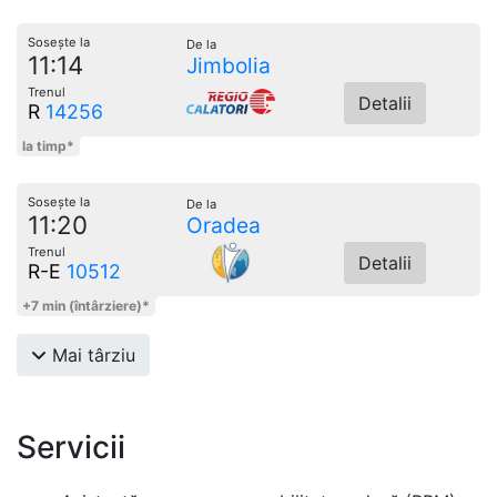
Sosește la
De la
11:14
Jimbolia
Trenul
Detalii
R
14256
la timp*
Sosește la
De la
11:20
Oradea
Trenul
Detalii
R-E
10512
+7 min (întârziere)*
Mai târziu
Servicii