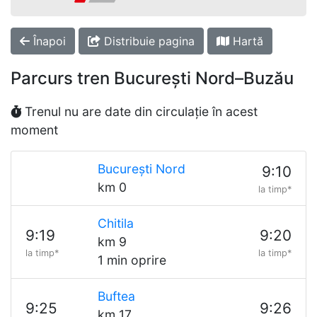
Înapoi
Distribuie pagina
Hartă
Parcurs tren București Nord–Buzău
Trenul nu are date din circulație în acest
moment
București Nord
9:10
km 0
la timp*
Chitila
9:19
9:20
km 9
la timp*
la timp*
1 min oprire
Buftea
9:25
9:26
km 17