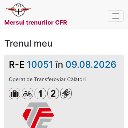
Mersul trenurilor CFR
Trenul meu
R-E
10051
în
09.08.2026
Operat de Transferoviar Călători
Bagaje voluminoase
Biciclete
Clasa 1
Clasa a 2-a
Loc rezervat (biletul se em