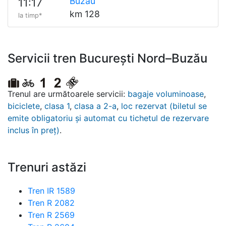
Buzău
11:17
km 128
la timp*
Servicii tren București Nord–Buzău
Trenul are următoarele servicii:
bagaje voluminoase
,
biciclete
,
clasa 1
,
clasa a 2-a
,
loc rezervat (biletul se
emite obligatoriu și automat cu tichetul de rezervare
inclus în preț)
.
Trenuri astăzi
Tren IR 1589
Tren R 2082
Tren R 2569