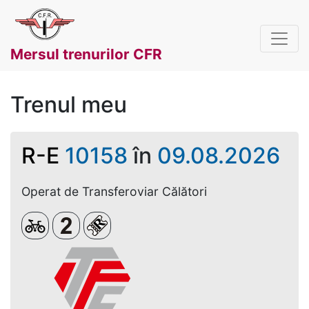
Mersul trenurilor CFR
Trenul meu
R-E
10158
în
09.08.2026
Operat de Transferoviar Călători
Biciclete
Clasa a 2-a
Loc rezervat (biletul se emite obligato