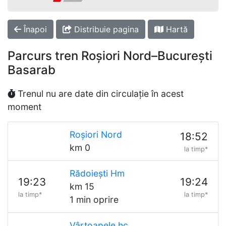
Înapoi
Distribuie pagina
Hartă
Parcurs tren Roșiori Nord–București
Basarab
Trenul nu are date din circulație în acest
moment
Roșiori Nord
18:52
km 0
la timp*
Rădoiești Hm
19:23
19:24
km 15
la timp*
la timp*
1 min oprire
Vârtoapele hc