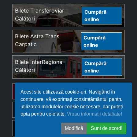
Bilete Transferoviar
Cumpără
Călători
online
Bilete Astra Trans
Cumpără
Carpatic
online
Bilete InterRegional
Cumpără
Călători
online
Bilete Regio Călători
Cumpără online
Acest site utilizează cookie-uri. Navigând în
continuare, vă exprimați consimțământul pentru
utilizarea modulelor cookie necesare, dar puteți
Bilete Softrans
Cumpără online
opta pentru celelalte.
Vreau informații detaliate!
Bilete Ferotrafic TFI
Cumpără online
Modifică
Sunt de acord!