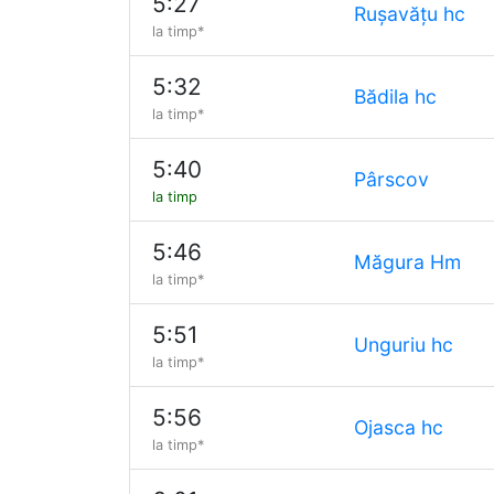
5:27
Rușavățu hc
la timp*
5:32
Bădila hc
la timp*
5:40
Pârscov
la timp
5:46
Măgura Hm
la timp*
5:51
Unguriu hc
la timp*
5:56
Ojasca hc
la timp*