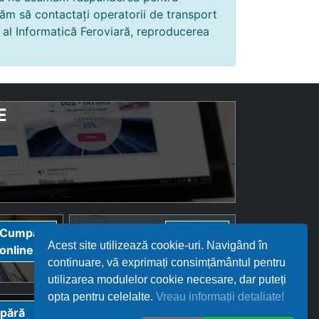
găm să contactați operatorii de transport
i al Informatică Feroviară, reproducerea
E
Bilete
Cumpără
Cumpără
Acest site utilizează cookie-uri. Navigând în
InterRegional
online
online
continuare, vă exprimați consimțământul pentru
Călători
utilizarea modulelor cookie necesare, dar puteți
opta pentru celelalte.
Vreau informații detaliate!
Bilete
pără
Cumpără