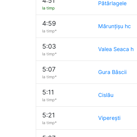
4:51
Pătârlagele
la timp
4:59
Mărunțișu hc
la timp*
5:03
Valea Seaca h
la timp*
5:07
Gura Bâscii
la timp*
5:11
Cislău
la timp*
5:21
Viperești
la timp*