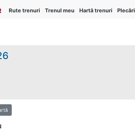
R
Rute trenuri
Trenul meu
Hartă trenuri
Plecări
26
rtă
u