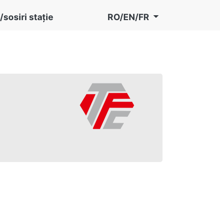
/sosiri stație
RO/EN/FR