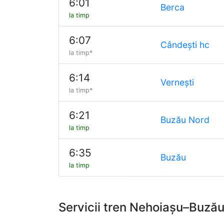
6:01
Berca
la timp
6:07
Cândești hc
la timp*
6:14
Vernești
la timp*
6:21
Buzău Nord
la timp
6:35
Buzău
la timp
Servicii tren Nehoiașu–Buză