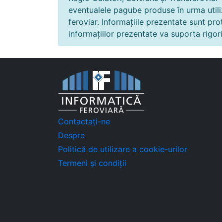
eventualele pagube produse în urma utili
feroviar. Informațiile prezentate sunt pr
informațiilor prezentate va suporta rigoril
Contactați-ne
Despre
Politică de utilizare a cookie-urilor
Termeni și condiții