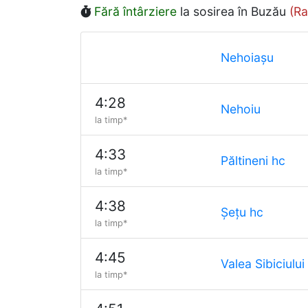
Fără întârziere
la sosirea în Buzău
(Ra
Nehoiașu
4:28
Nehoiu
la timp*
4:33
Păltineni hc
la timp*
4:38
Șețu hc
la timp*
4:45
Valea Sibiciului
la timp*