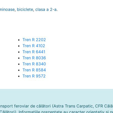
minoase
,
biciclete
,
clasa a 2-a
.
Tren R 2202
Tren R 4102
Tren R 6441
Tren R 8036
Tren R 8340
Tren R 8584
Tren R 9572
nsport feroviar de călători (Astra Trans Carpatic, CFR Călăto
 Călători). Informațiile prezentate au caracter orientativ 