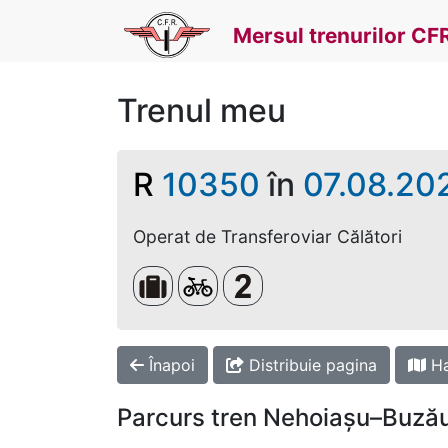
Mersul trenurilor CF
Trenul meu
R
10350
în
07.08.20
Operat de Transferoviar Călători
Bagaje voluminoase
Biciclete
Clasa a 2-a
Înapoi
Distribuie pagina
Ha
Parcurs tren Nehoiașu–Buză