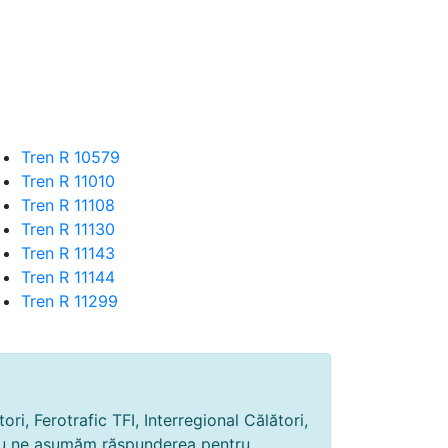
Tren R 10579
Tren R 11010
Tren R 11108
Tren R 11130
Tren R 11143
Tren R 11144
Tren R 11299
ri, Ferotrafic TFI, Interregional Călători,
și nu ne asumăm răspunderea pentru