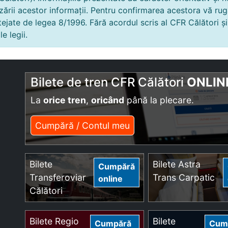
zării acestor informații. Pentru confirmarea acestora vă ru
otejate de legea 8/1996. Fără acordul scris al CFR Călători ș
e legii.
Bilete de tren CFR Călători
ONLIN
La
orice tren
,
oricând
până la plecare.
Cumpără / Contul meu
Bilete
Bilete Astra
Cumpără
Transferoviar
Trans Carpatic
online
Călători
Bilete Regio
Bilete
Cumpără
Cum