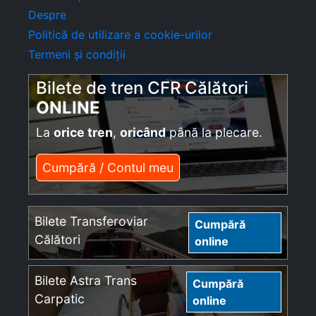
Despre
Politică de utilizare a cookie-urilor
Termeni și condiții
Bilete de tren CFR Călători
ONLINE
La
orice tren
,
oricând
până la plecare.
Cumpără / Contul meu
Bilete Transferoviar
Cumpără
Călători
online
Bilete Astra Trans
Cumpără
Carpatic
online