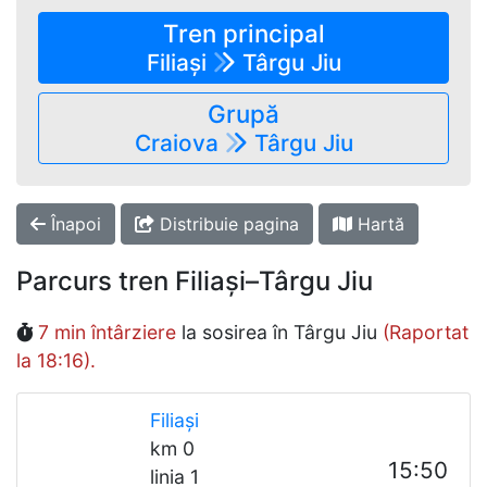
Tren principal
Filiași
Târgu Jiu
Grupă
Craiova
Târgu Jiu
Înapoi
Distribuie pagina
Hartă
Parcurs tren Filiași–Târgu Jiu
7 min întârziere
la sosirea în Târgu Jiu
(Raportat
la 18:16).
Filiași
km 0
15:50
linia 1