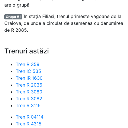
are o grupă.
În stația Filiași, trenul primește vagoane de la
Grupa #1
Craiova, de unde a circulat de asemenea cu denumirea
de
R
2085.
Trenuri astăzi
Tren R 359
Tren IC 535
Tren IR 1630
Tren R 2036
Tren R 3080
Tren R 3082
Tren R 3116
Tren R 04114
Tren R 4315