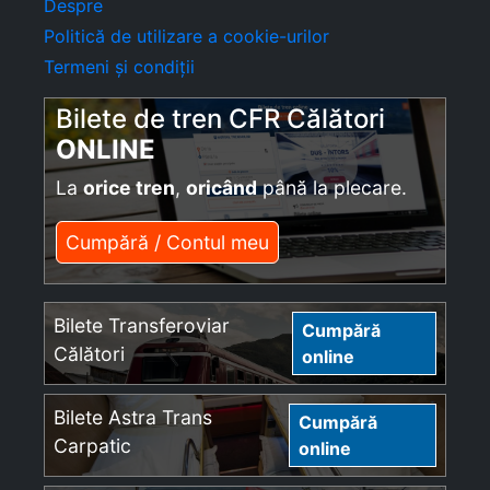
Despre
Politică de utilizare a cookie-urilor
Termeni și condiții
Bilete de tren CFR Călători
ONLINE
La
orice tren
,
oricând
până la plecare.
Cumpără / Contul meu
Bilete Transferoviar
Cumpără
Călători
online
Bilete Astra Trans
Cumpără
Carpatic
online