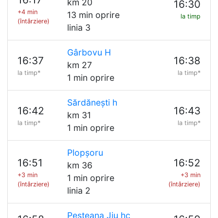
km 20
16:30
+4 min
13 min oprire
la timp
(întârziere)
linia 3
Gârbovu H
16:37
16:38
km 27
la timp*
la timp*
1 min oprire
Sărdănești h
16:42
16:43
km 31
la timp*
la timp*
1 min oprire
Plopșoru
16:51
16:52
km 36
+3 min
+3 min
1 min oprire
(întârziere)
(întârziere)
linia 2
Peșteana Jiu hc