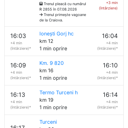
+3 min
Trenul pleacă cu numărul
(întârziere)
R
2855 în 07.08.2026
Trenul primește vagoane
de la Craiova.
Ionești Gorj hc
16:03
16:04
km 12
+4 min
+4 min
1 min oprire
(întârziere)*
(întârziere)*
Km. 9 820
16:09
16:10
km 16
+4 min
+4 min
1 min oprire
(întârziere)*
(întârziere)*
Termo Turceni h
16:13
16:14
km 19
+4 min
+4 min
1 min oprire
(întârziere)*
(întârziere)*
Turceni
16:17