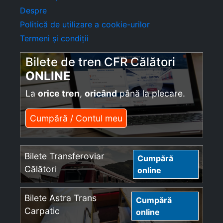
Despre
Politică de utilizare a cookie-urilor
Termeni și condiții
Bilete de tren CFR Călători
ONLINE
La
orice tren
,
oricând
până la plecare.
Cumpără / Contul meu
Bilete Transferoviar
Cumpără
Călători
online
Bilete Astra Trans
Cumpără
Carpatic
online