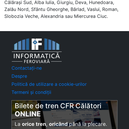
Călărași Sud, Alba Iulia, Giurgiu, Deva, Hunedoara,
Zalău Nord, Sfântu Gheorghe, Bârlad, Vaslui, Roman,
Slobozia Veche, Alexandria sau Miercurea Ciuc.
Contactați-ne
Despre
Politică de utilizare a cookie-urilor
Termeni și condiții
Bilete de tren CFR Călători
ONLINE
La
orice tren
,
oricând
până la plecare.