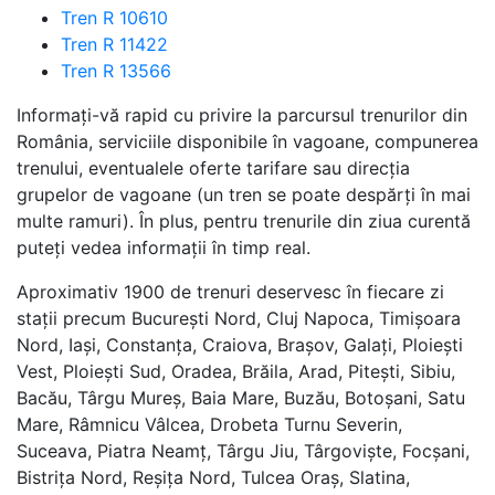
Tren R 10610
Tren R 11422
Tren R 13566
Informați-vă rapid cu privire la parcursul trenurilor din
România, serviciile disponibile în vagoane, compunerea
trenului, eventualele oferte tarifare sau direcția
grupelor de vagoane (un tren se poate despărți în mai
multe ramuri). În plus, pentru trenurile din ziua curentă
puteți vedea informații în timp real.
Aproximativ 1900 de trenuri deservesc în fiecare zi
stații precum București Nord, Cluj Napoca, Timișoara
Nord, Iași, Constanța, Craiova, Brașov, Galați, Ploiești
Vest, Ploiești Sud, Oradea, Brăila, Arad, Pitești, Sibiu,
Bacău, Târgu Mureș, Baia Mare, Buzău, Botoșani, Satu
Mare, Râmnicu Vâlcea, Drobeta Turnu Severin,
Suceava, Piatra Neamț, Târgu Jiu, Târgoviște, Focșani,
Bistrița Nord, Reșița Nord, Tulcea Oraș, Slatina,