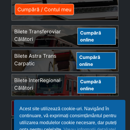
Cumpără / Contul meu
Bilete Transferoviar
Cumpără
Călători
online
Bilete Astra Trans
Cumpără
Carpatic
online
Bilete InterRegional
Cumpără
Călători
online
Bilete Regio Călători
Cumpără online
Acest site utilizează cookie-uri. Navigând în
continuare, vă exprimați consimțământul pentru
utilizarea modulelor cookie necesare, dar puteți
Bilete Softrans
Cumpără online
opta pentru celelalte.
Vreau informații detaliate!