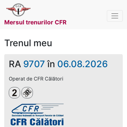
Mersul trenurilor CFR
Trenul meu
RA
9707
în
06.08.2026
Operat de CFR Călători
Clasa a 2-a
Loc rezervat (biletul se emite obligatoriu și