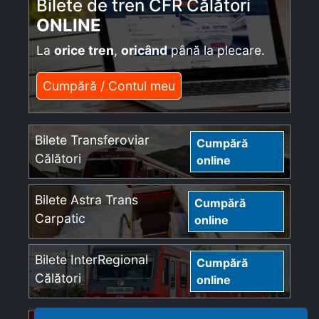
Bilete de tren CFR Călători
ONLINE
La
orice tren
,
oricând
până la plecare.
Cumpără / Contul meu
Bilete Transferoviar
Cumpără
Călători
online
Bilete Astra Trans
Cumpără
Carpatic
online
Bilete InterRegional
Cumpără
Călători
online